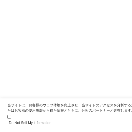
ー
の
ス
画
さ
像
れ
.heic
ま
フ
し
ァ
た”
イ
の
ル
を
添
付
を
可
当サイトは、お客様のウェブ体験を向上させ、当サイトのアクセスを分析する
能
たはお客様の使用履歴から得た情報とともに、分析のパートナーと共有します
に
す
Do Not Sell My Information
.
る