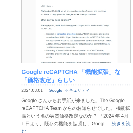
ー
ル
の
ロ
グ
イ
ン
に
多
Google reCAPTCHA 「機能拡張」な
要
「価格改定」らしい
素
認
2024.03.01
Google
,
セキュリティ
証
Google さんからお手紙が来ました。The Google
が
reCAPTCHA Team からのお知らせでした。 機能拡
必
張という名の実質価格改定なのか？ 「2024 年 4月
須
“Google
1 日より、既存の機能を拡張し、Googl …
続きを読
に
reCAPTC
む