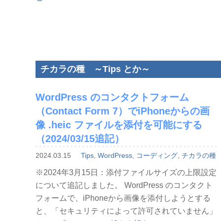
な
「機
り
能
ま
拡
す”
張」
の
な
チカラの種 ～Tips とか～
「価
格
WordPress のコンタクトフォーム
改
（Contact Form 7）でiPhoneからの画
定」
像 .heic ファイルを添付を可能にする
ら
（2024/03/15追記）
し
い”
2024.03.15
Tips
,
WordPress
,
コーディング
,
チカラの種
の
※2024年3月15日：添付ファイルサイズの上限設定
について追記しました。 WordPress のコンタクト
フォームで、iPhoneから画像を添付しようとする
と、「セキュリティによって許可されていません」