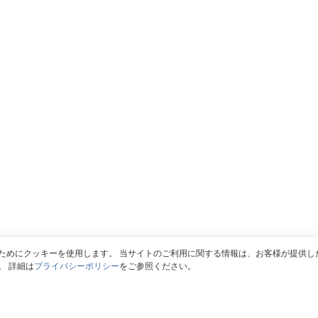
ジ
カ
プ
イ
ラ
ブ
グ
リ
イ
ス
ン
ト
の
を
タ
ド
イ
ロ
ム
ッ
ラ
プ
イ
ダ
ン
ウ
が
ためにクッキーを使用します。 当サイトのご利用に関する情報は、お客様が提供し
ン
。 詳細は
プライバシーポリシー
をご参照ください。
表
で
示
実
さ
装”