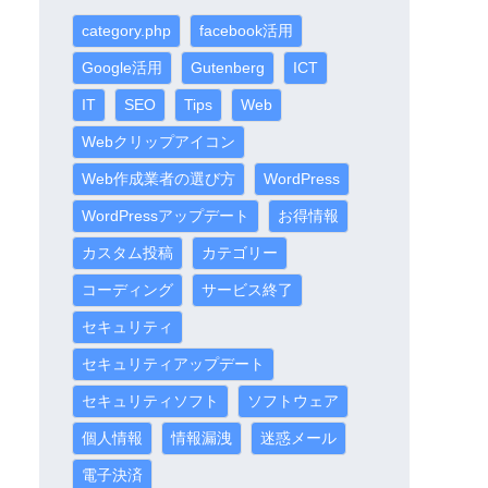
category.php
facebook活用
Google活用
Gutenberg
ICT
IT
SEO
Tips
Web
Webクリップアイコン
Web作成業者の選び方
WordPress
WordPressアップデート
お得情報
カスタム投稿
カテゴリー
コーディング
サービス終了
セキュリティ
セキュリティアップデート
セキュリティソフト
ソフトウェア
個人情報
情報漏洩
迷惑メール
電子決済