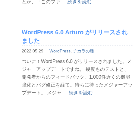
“WordPress
とか、「このファ …
続きを読む
の
コ
ン
WordPress 6.0 Arturo がリリースされ
タ
ました
ク
ト
2022.05.29
WordPress
,
チカラの種
フ
ついに！WordPress 6.0 がリリースされました。メ
ォ
ジャーアップデートですね。 幾度ものテストと、
ー
開発者からのフィードバック。1,000件近くの機能
ム
強化とバグ修正を経て。待ちに待ったメジャーアッ
（Contact
“WordPress
プデート。 メジャ …
続きを読む
Form
6.0
7）
Arturo
で
が
iPhone
リ
か
リ
ら