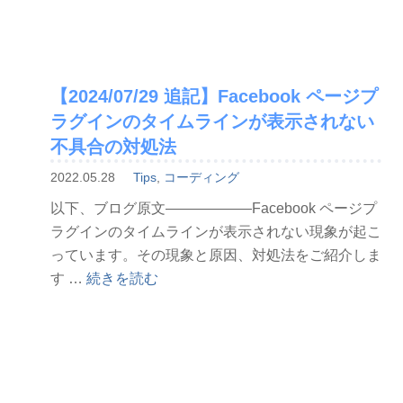
修
正・
追
記】
【2024/07/29 追記】Facebook ページプ
WordPress
ラグインのタイムラインが表示されない
特
定
不具合の対処法
の
2022.05.28
Tips
,
コーディング
カ
以下、ブログ原文——————Facebook ページプ
テ
ラグインのタイムラインが表示されない現象が起こ
ゴ
っています。その現象と原因、対処法をご紹介しま
リ
“【2024/07/29
す …
続きを読む
ー
追
の
記】
月
Facebook
別
ペ
ア
ー
ー