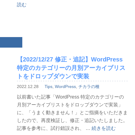
ィ
読む
ッ
シ
ン
グ
メ
ー
【2022/12/27 修正・追記】WordPress
ル
特定のカテゴリーの月別アーカイブリス
文
例
トをドロップダウンで実装
集”
2022.12.28
Tips
,
WordPress
,
チカラの種
の
以前書いた記事「WordPress 特定のカテゴリーの
月別アーカイブリストをドロップダウンで実装」
に、「うまく動きません！」とご指摘をいただきま
したので、再度検証し、修正・追記いたしました。
“【2022/12/27
記事を参考に、試行錯誤され、 …
続きを読む