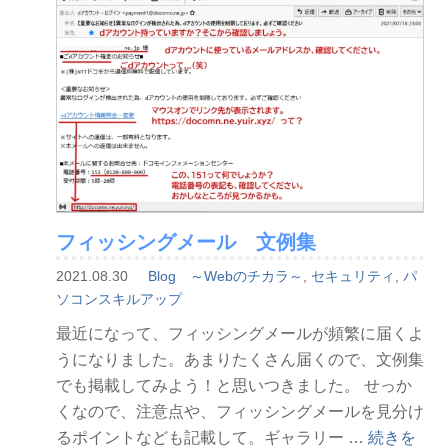
ト
の
2
段
階
認
証
の
設
フィッシングメール 文例集
定
方
2021.08.30
Blog ～Webのチカラ～
,
セキュリティ
,
パ
法”
ソコンスキルアップ
の
最近になって、フィッシングメールが頻繁に届くよ
うになりました。あまりたくさん届くので、文例集
でも掲載してみよう！と思いつきました。 せっか
くなので、注意点や、フィッシングメールを見分け
“フ
るポイントなども記載して。ギャラリー …
続きを
HA