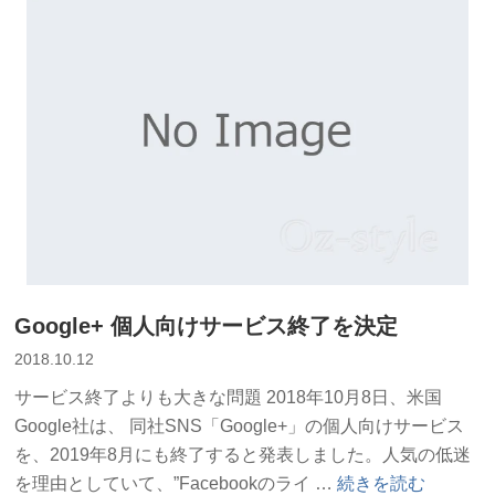
ア
カ
ウ
ン
ト
ハ
ッ
キ
ン
グ”
の
Google+ 個人向けサービス終了を決定
2018.10.12
サービス終了よりも大きな問題 2018年10月8日、米国
Google社は、 同社SNS「Google+」の個人向けサービス
を、2019年8月にも終了すると発表しました。人気の低迷
“Google+
を理由としていて、”Facebookのライ …
続きを読む