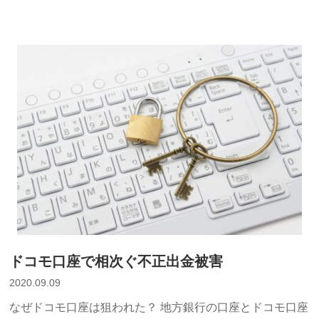
365
ア
プ
リ
の
Internet
Explorer
11
の
サ
ポ
ー
ト
終
ドコモ口座で相次ぐ不正出金被害
了”
2020.09.09
の
なぜドコモ口座は狙われた？ 地方銀行の口座とドコモ口座