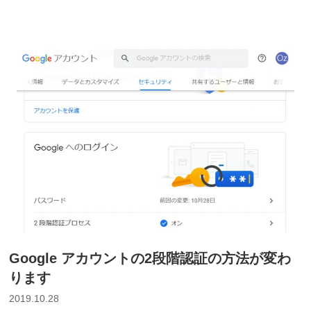
ア
カ
ウ
ン
ト
で
2
段
階
認
証
を
設
定
Google アカウントの2段階認証の方法が変わ
し
ります
よ
2019.10.28
う！”