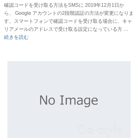
の
確認コードを受け取る方法をSMSに 2019年12月1日か
ら、 Google アカウントの2段階認証の方法が変更になりま
す。スマートフォンで確認コードを受け取る場合に、キャ
“Go
リアメールのアドレスで受け取る設定になっている方 …
ア
続きを読む
カ
ウ
ン
ト
の
2
段
階
認
証
の
方