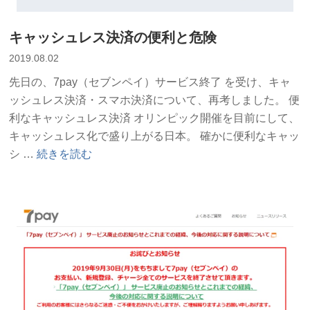
法
が
キャッシュレス決済の便利と危険
変
2019.08.02
わ
り
先日の、7pay（セブンペイ）サービス終了 を受け、キャ
ま
ッシュレス決済・スマホ決済について、再考しました。 便
す”
利なキャッシュレス決済 オリンピック開催を目前にして、
の
キャッシュレス化で盛り上がる日本。 確かに便利なキャッ
“キ
シ …
続きを読む
ャ
ッ
シ
ュ
レ
ス
決
済