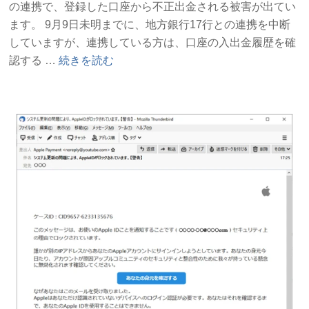
の連携で、登録した口座から不正出金される被害が出てい
ます。 9月9日未明までに、地方銀行17行との連携を中断
していますが、連携している方は、口座の入出金履歴を確
“ド
認する …
続きを読む
コ
モ
口
座
で
相
次
ぐ
不
正
出
金
被