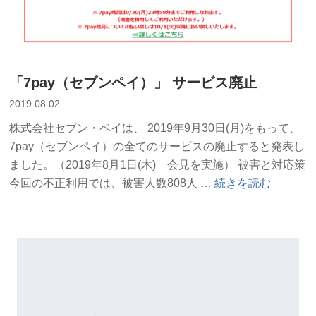
の
便
利
と
危
「7pay（セブンペイ）」 サービス廃止
険”
2019.08.02
の
株式会社セブン・ペイは、 2019年9月30日(月)をもって、
7pay（セブンペイ）の全てのサービスの廃止すると発表し
ました。（2019年8月1日(木) 会見を実施） 被害と対応策
“「7pay（セ
今回の不正利用では、被害人数808人 …
続きを読む
ブ
ン
ペ
イ）」
サ
ー
ビ