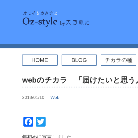
Skip
to
content
HOME
BLOG
チカラの種
ICT活用
Web
セキュリティ
パソコンスキルアップ
WordPress
コーディング
webのチカラ 「届けたいと思
2018/01/10
Web
F
T
a
wi
年初めに宣言しました。