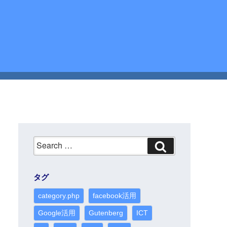
Search
for:
タグ
category.php
facebook活用
Google活用
Gutenberg
ICT