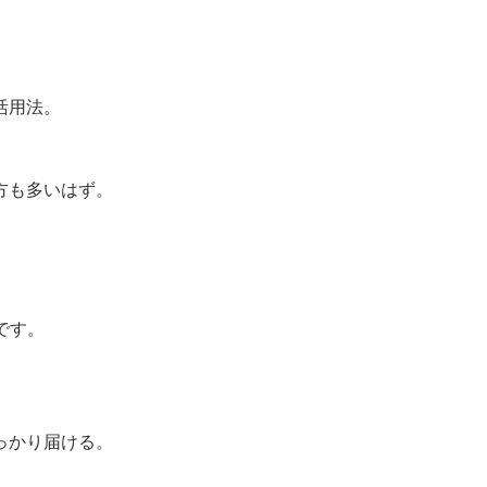
活用法。
方も多いはず。
。
です。
。
っかり届ける。