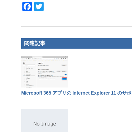
F
T
a
wi
c
tt
e
er
b
関連記事
o
o
k
Microsoft 365 アプリの Internet Explorer 11 