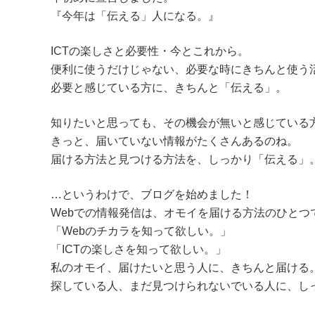
c
tt
『今年は「伝える」人になる。』
e
er
b
ICTの楽しさと必要性・今とこれから。
o
便利に使うだけじゃない、必要な時にきちんと使う
必要と感じている方に、きちんと「伝える」。
o
k
知りたいと思っても、その機会が無いと感じている
きっと、届いていない情報がたくさんあるのね。
届ける方法と見つける方法を、しっかり「伝える」
…というわけで、ブログを始めました！
Webでの情報発信は、オモイを届ける方法のひとつ
「Webのチカラを知って欲しい。」
「ICTの楽しさを知って欲しい。」
私のオモイ、届けたいと思う人に、きちんと届ける
探している人、まだ見つけられないでいる人に、し